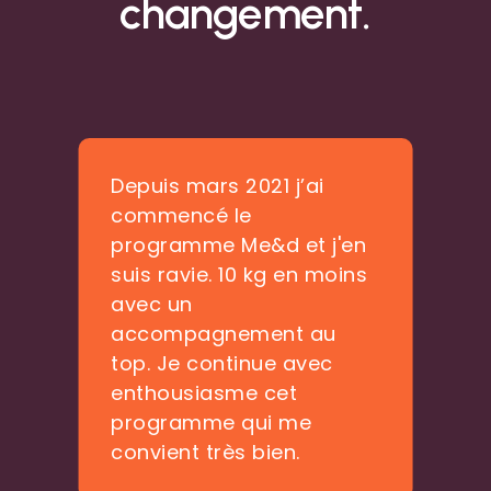
changement.
Depuis mars 2021 j’ai
J
commencé le
f
programme Me&d et j'en
j
suis ravie. 10 kg en moins
c
avec un
m
accompagnement au
m
top. Je continue avec
e
enthousiasme cet
r
n
programme qui me
c
convient très bien.
p