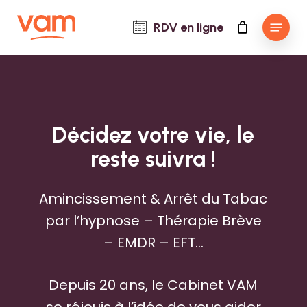
Skip
Menu
RDV en ligne
to
main
content
Décidez
votre
vie,
le
reste
suivra
!
Amincissement & Arrêt du Tabac
par l’hypnose – Thérapie Brève
– EMDR – EFT…
Depuis 20 ans, le Cabinet VAM