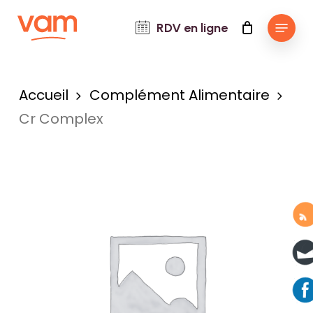
Skip
Menu
RDV en ligne
to
main
content
Accueil
Complément Alimentaire
Cr Complex