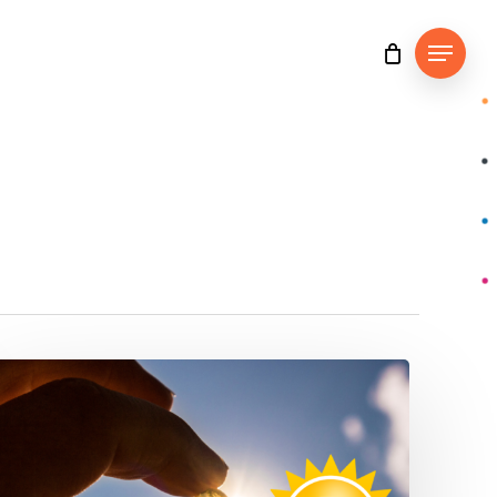
Menu
La
Vitamine
D