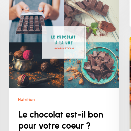
Le
chocolat
est-
il
bon
pour
votre
coeur
?
Nutrition
Le chocolat est-il bon
pour votre coeur ?