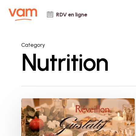
Skip
to
RDV en ligne
main
content
Category
Nutrition
Réveillon
gustatif